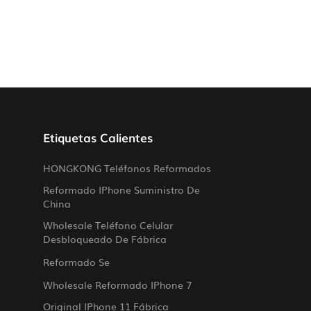
Etiquetas Calientes
HONGKONG Teléfonos Reformados
Reformado IPhone Suministro De
China
Wholesale Teléfono Celular
Desbloqueado De Fábrica
Reformado Se
Wholesale Reformado IPhone 7
Original IPhone 11 Fábrica