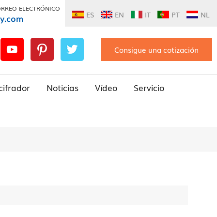
ORREO ELECTRÓNICO
ES
EN
IT
PT
NL
ly.com
Consigue una cotización
cifrador
Noticias
Vídeo
Servicio