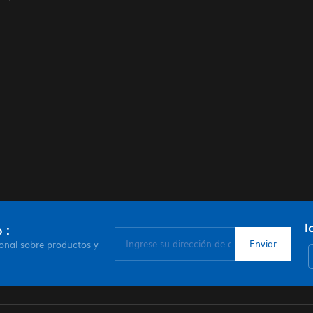
I
 :
ional sobre productos y