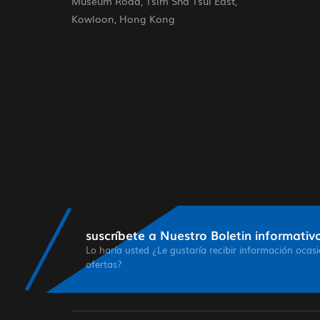
Museum Road, Tsim Sha Tsui East,
Kowloon, Hong Kong
suscríbete a Nuestro Boletin informativo
Lo haría usted ¿Le gustaría recibir información ocas
ofertas?