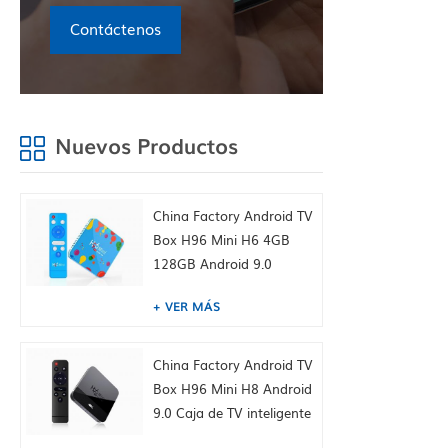
Contáctenos
Nuevos Productos
China Factory Android TV
Box H96 Mini H6 4GB
128GB Android 9.0
Allwinner cuádruple 6k
VER MÁS
H265 wifi youtube
Establecer caja superior,
incorporada Tiktok
China Factory Android TV
Fábrica de China HK
Box H96 Mini H8 Android
suministro
9.0 Caja de TV inteligente
Dual WiFi 2.4 / 5.0g