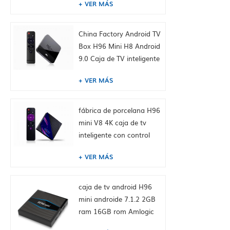
VER MÁS
BT4.0, 1GB + 8GB,
incorporado Tiktok
Fábrica de China HK
China Factory Android TV
suministro
Box H96 Mini H8 Android
9.0 Caja de TV inteligente
Dual WiFi 2.4 / 5.0g
VER MÁS
BT4.0, 2GB + 16GB,
incorporado Tiktok
Fábrica de China HK
fábrica de porcelana H96
suministro
mini V8 4K caja de tv
inteligente con control
remoto, android 10.0,
VER MÁS
RK3228A Cuatro núcleos
Cortex-A7, 1GB + 8GB,
integrado TikTok
caja de tv android H96
mini androide 7.1.2 2GB
ram 16GB rom Amlogic
S905W de toptruly