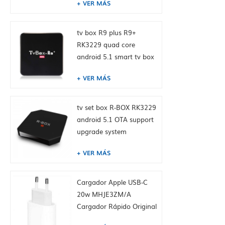
VER MÁS
tv box R9 plus R9+
RK3229 quad core
android 5.1 smart tv box
4K media player
VER MÁS
tv set box R-BOX RK3229
android 5.1 OTA support
upgrade system
VER MÁS
Cargador Apple USB-C
20w MHJE3ZM/A
Cargador Rápido Original
Para IPhone