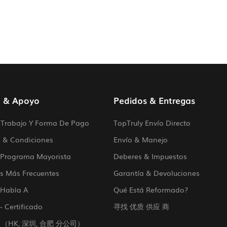
o & Apoyo
Pedidos & Entregas
Trabajo Y Forma De Pago
TopTruly Envío Directo
 & Condiciones
Envío & Manejo
 Programa Mayorista
Deberes & Impuestos
s Más Frecuentes
Garantía & Devoluciones
 Habla A
Qué Está Reformado?
- Certificado
寻找 优质 供应 商
 （HK, 深圳, 合肥 分公司）