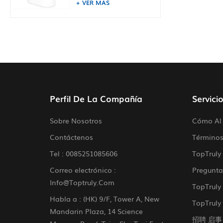
VER MÁS
Perfil De La Compañía
Servici
Sobre Nosotros
Cómo Al 
Contáctenos
Términos
Tel :
0085251085606
TopTruly
Correo electrónico :
Pregunta
Info@toptruly.com
TopTruly
Habla a : (HK) 9/F, Tower A, New
TopTruly 
Mandarin Plaza, 14 Science
招聘 启事