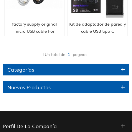
factory supply original
Kit de adaptador de pared y
micro USB cable For
cable USB tipo C
Samsung china
manufacturer
Un total de
1
paginas
Categorías
Nuevos Productos
Perfil De La Compañía