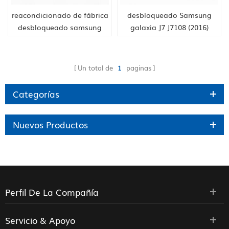
reacondicionado de fábrica
desbloqueado Samsung
desbloqueado samsung
galaxia J7 J7108 (2016)
galaxy j5 j5008 J5108
Teléfono móvil
Samsung teléfono
Un total de
1
paginas
Categorías
Nuevos Productos
Perfil De La Compañía
Servicio & Apoyo