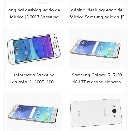
original desbloqueado de
original desbloqueado de
fábrica J3 2017 Samsung
fábrica Samsung galaxia J5
galaxia J3 pro J3110 5.0 "
(2016) teléfono de cuatro
2GB 16GB rom 4G LTE de
núcleos snapdragon dual
cuatro núcleos
Sim
reformado Samsung
Samsung Galaxy J5 J5108
galaxia J1 J100F J100H
4G LTE reacondicionado
teléfono celular
teléfono móvil J5 (2016)
desbloqueado