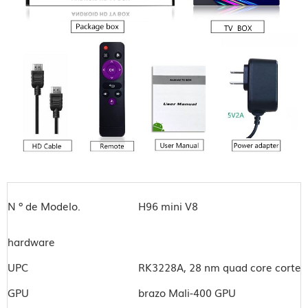
N º de Modelo.
H96 mini V8
hardware
UPC
RK3228A, 28 nm quad core cortex A
GPU
brazo Mali-400 GPU