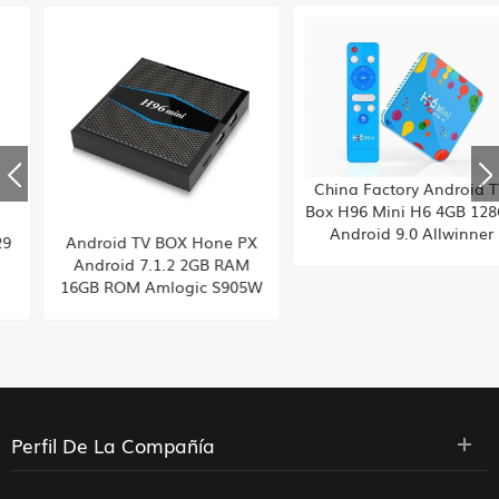
China Factory Android TV
Box H96 Mini H6 4GB 128GB
Android 9.0 Allwinner
Android TV BOX Hone PX
cuádruple 6k H265 wifi
Android 7.1.2 2GB RAM
youtube Establecer caja
16GB ROM Amlogic S905W
superior, incorporada Tiktok
from toptruly
Fábrica de China HK
suministro
Perfil De La Compañía