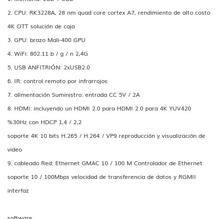
2. CPU: RK3228A, 28 nm quad core cortex A7, rendimiento de alto costo
4K OTT solución de caja
3. GPU: brazo Mali-400 GPU
4. WiFi: 802.11 b / g / n 2,4G
5. USB ANFITRIÓN: 2xUSB2.0
6. IR: control remoto por infrarrojos
7. alimentación Suministro: entrada CC 5V / 2A
8. HDMI: incluyendo un HDMI 2.0 para HDMI 2.0 para 4K YUV420
%30Hz con HDCP 1,4 / 2,2
soporte 4K 10 bits H.265 / H.264 / VP9 reproducción y visualización de
video
9. cableado Red: Ethernet GMAC 10 / 100 M Controlador de Ethernet
soporte 10 / 100Mbps velocidad de transferencia de datos y RGMII
interfaz
software