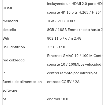
incluyendo un HDMI 2.0 para HDM
HDMI
soporte 4K 10 bits H.265 / H.264 /
memoria
1GB / 2GB DDR3
destello
8GB / 16GB
Emmc
(hasta hasta 3
Wifi
802.11 b / g / n
2,4G
USB anfitrión
2 * USB2.0
Ethernet GMAC 10 / 100 M Contro
red cableada
soporte 10 / 100Mbps velocidad de
ir
control remoto por infrarrojos
fuente de alimentación
entrada CC 5V / 2A
software
os
android 10.0