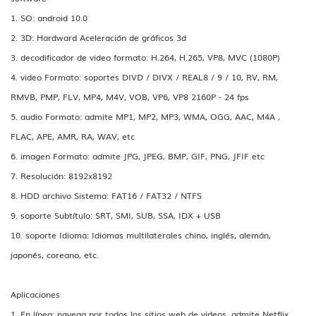
1. SO: android 10.0
2. 3D: Hardward Aceleración de gráficos 3d
3. decodificador de video formato: H.264, H.265, VP8, MVC (1080P)
4. video Formato: soportes DIVD / DIVX / REAL8 / 9 / 10, RV, RM,
RMVB, PMP, FLV, MP4, M4V, VOB, VP6, VP8 2160P - 24 fps
5. audio Formato: admite MP1, MP2, MP3, WMA, OGG, AAC, M4A ,
FLAC, APE, AMR, RA, WAV, etc
6. imagen Formato: admite JPG, JPEG, BMP, GIF, PNG, JFIF etc
7. Resolución: 8192x8192
8. HDD archivo Sistema: FAT16 / FAT32 / NTFS
9. soporte Subtítulo: SRT, SMI, SUB, SSA, IDX + USB
10. soporte Idioma: Idiomas multilaterales chino, inglés, alemán,
japonés, coreano, etc.
Aplicaciones
1. En línea: navega por todos los sitios web de videos, admite Netflix,