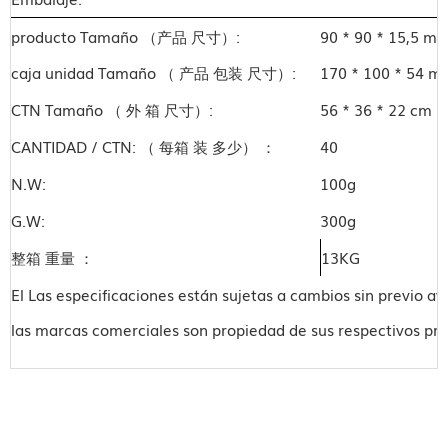
producto Tamaño （产品 尺寸）:
90 * 90 * 15,5 m
caja unidad Tamaño （ 产品 包装 尺寸）:
170 * 100 * 54 m
CTN Tamaño （ 外 箱 尺寸）:
56 * 36 * 22 cm
CANTIDAD / CTN: （ 每箱 装 多少） ：
40
N.W:
100g
G.W:
300g
整箱 重量 ：
13KG
El Las especificaciones están sujetas a cambios sin previo avi
las marcas comerciales son propiedad de sus respectivos pro