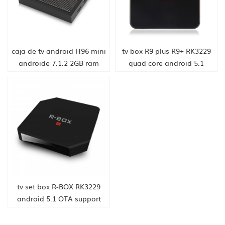
caja de tv android H96 mini
tv box R9 plus R9+ RK3229
androide 7.1.2 2GB ram
quad core android 5.1
16GB rom Amlogic S905W
smart tv box 4K media
de toptruly
player
tv set box R-BOX RK3229
android 5.1 OTA support
upgrade system