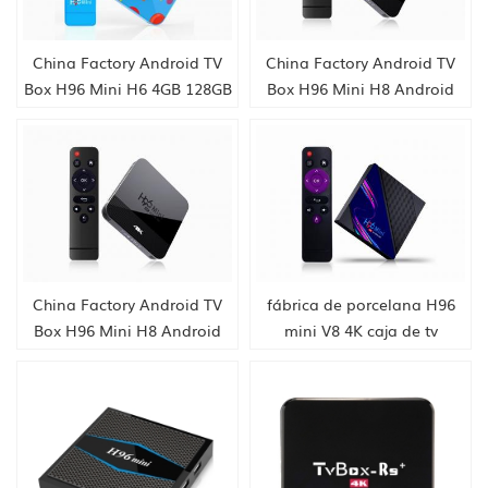
China Factory Android TV
China Factory Android TV
Box H96 Mini H6 4GB 128GB
Box H96 Mini H8 Android
Android 9.0 Allwinner
9.0 Caja de TV inteligente
cuádruple 6k H265 wifi
Dual WiFi 2.4 / 5.0g BT4.0,
youtube Establecer caja
1GB + 8GB, incorporado
superior, incorporada Tiktok
Tiktok Fábrica de China HK
Fábrica de China HK
suministro
suministro
China Factory Android TV
fábrica de porcelana H96
Box H96 Mini H8 Android
mini V8 4K caja de tv
9.0 Caja de TV inteligente
inteligente con control
Dual WiFi 2.4 / 5.0g BT4.0,
remoto, android 10.0,
2GB + 16GB, incorporado
RK3228A Cuatro núcleos
Tiktok Fábrica de China HK
Cortex-A7, 1GB + 8GB,
suministro
integrado TikTok