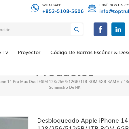
WHATSAPP
ENVÍENOS UN C
+852-5108-5606
info@toptru
e Tv
Proyector
Código De Barras Escáner & Des
Productos
one 14 Pro Max Dual ESIM 128/256/512GB/1TB ROM 6GB RAM 6.7 "Ret
Suministro De HK
Desbloqueado Apple iPhone 14
128/256/512GB/1TB ROM 6GB R