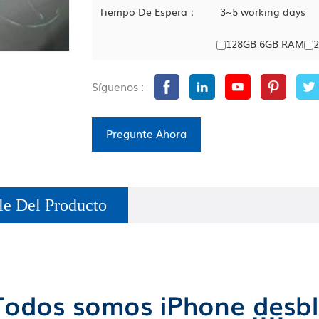
Tiempo De Espera：
3~5 working days
128GB 6GB RAM
Síguenos :
Pregunte Ahora
le Del Producto
Todos somos iPhone desb