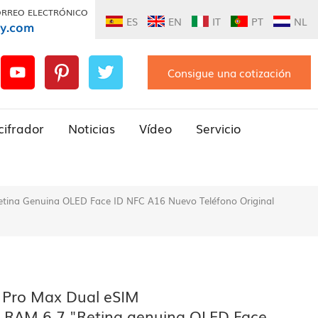
ORREO ELECTRÓNICO
ES
EN
IT
PT
NL
ly.com
Consigue una cotización
cifrador
Noticias
Vídeo
Servicio
ina Genuina OLED Face ID NFC A16 Nuevo Teléfono Original
 Pro Max Dual eSIM
AM 6.7 "Retina genuina OLED Face