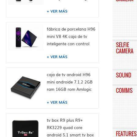
Dual WiFi 2.4 / 5.0g
VER MÁS
BT4.0, 2GB + 16GB,
incorporado Tiktok
Fábrica de China HK
fábrica de porcelana H96
suministro
mini V8 4K caja de tv
inteligente con control
remoto, android 10.0,
VER MÁS
RK3228A Cuatro núcleos
Cortex-A7, 1GB + 8GB,
integrado TikTok
caja de tv android H96
mini androide 7.1.2 2GB
ram 16GB rom Amlogic
S905W de toptruly
VER MÁS
tv box R9 plus R9+
RK3229 quad core
android 5.1 smart tv box