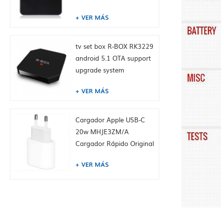
4K media player
VER MÁS
tv set box R-BOX RK3229
android 5.1 OTA support
upgrade system
VER MÁS
Cargador Apple USB-C
20w MHJE3ZM/A
Cargador Rápido Original
Para IPhone
VER MÁS