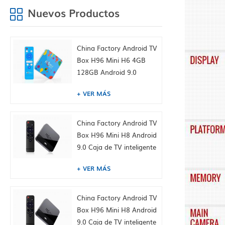
Nuevos Productos
China Factory Android TV
Box H96 Mini H6 4GB
128GB Android 9.0
Allwinner cuádruple 6k
VER MÁS
H265 wifi youtube
Establecer caja superior,
incorporada Tiktok
China Factory Android TV
Fábrica de China HK
Box H96 Mini H8 Android
suministro
9.0 Caja de TV inteligente
Dual WiFi 2.4 / 5.0g
VER MÁS
BT4.0, 1GB + 8GB,
incorporado Tiktok
Fábrica de China HK
China Factory Android TV
suministro
Box H96 Mini H8 Android
9.0 Caja de TV inteligente