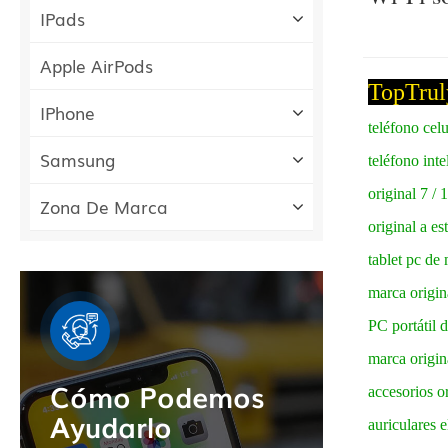
IPads
Apple AirPods
TopTru
IPhone
teléfono cel
Samsung
teléfono int
original 7 / 
Zona De Marca
original a es
tablet pc de
marca origin
PC portátil 
marca origin
Cómo Podemos
accesorios o
Ayudarlo
auriculares 