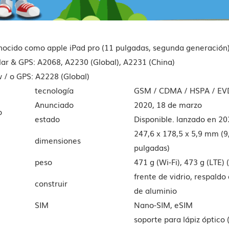
ocido como apple iPad pro (11 pulgadas, segunda generación
ular & GPS: A2068, A2230 (Global), A2231 (China)
w / o GPS: A2228 (Global)
tecnología
GSM / CDMA / HSPA / EV
Anunciado
2020, 18 de marzo
o
estado
Disponible. lanzado en 2
247,6 x 178,5 x 5,9 mm (9
dimensiones
pulgadas)
peso
471 g (Wi-Fi), 473 g (LTE) 
frente de vidrio, respald
construir
de aluminio
SIM
Nano-SIM, eSIM
soporte para lápiz óptico