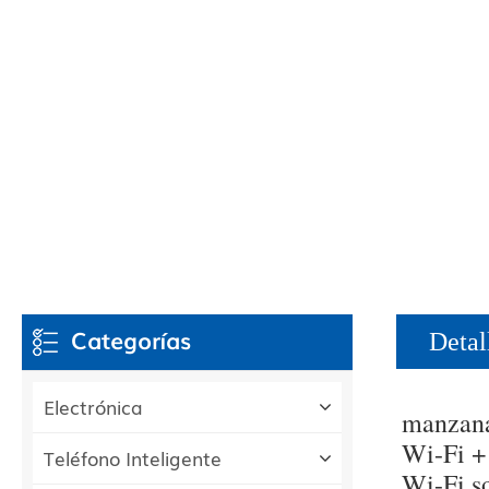
Categorías
Detal
Electrónica
manzana
Wi-Fi +
Teléfono Inteligente
Wi-Fi s