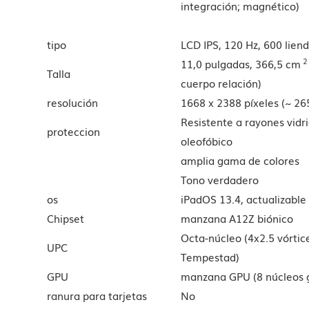
integración; magnético)
tipo
LCD IPS, 120 Hz, 600 liend
2
11,0 pulgadas, 366,5 cm
Talla
cuerpo relación)
resolución
1668 x 2388 píxeles (~ 26
Resistente a rayones vidr
proteccion
oleofóbico
amplia gama de colores
Tono verdadero
os
iPadOS 13.4, actualizable
Chipset
manzana A12Z biónico
Octa-núcleo (4x2.5 vórtic
UPC
Tempestad)
GPU
manzana GPU (8 núcleos g
ranura para tarjetas
No