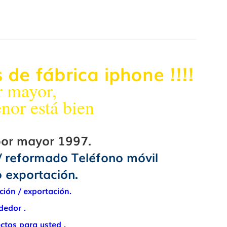
de fábrica iphone !!!!
r mayor,
nor está bien
por mayor 1997.
/ reformado Teléfono móvil
 exportación.
ión / exportación.
edor .
ctos para usted .