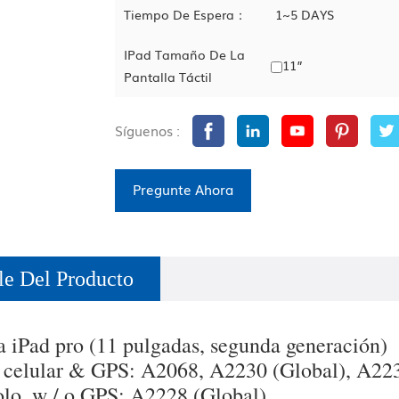
Tiempo De Espera：
1~5 DAYS
IPad Tamaño De La
11”
Pantalla Táctil
Síguenos :
Pregunte Ahora
le Del Producto
 iPad pro (11 pulgadas, segunda generación)
 celular & GPS: A2068, A2230 (Global), A22
olo, w / o GPS: A2228 (Global)