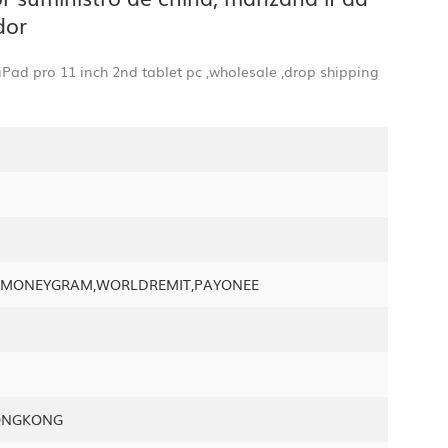
dor
,iPad pro 11 inch 2nd tablet pc ,wholesale ,drop shipping
N,MONEYGRAM,WORLDREMIT,PAYONEE
ONGKONG