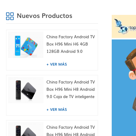
Nuevos Productos
China Factory Android TV
Box H96 Mini H6 4GB
128GB Android 9.0
Allwinner cuádruple 6k
VER MÁS
H265 wifi youtube
Establecer caja superior,
incorporada Tiktok
China Factory Android TV
Fábrica de China HK
Box H96 Mini H8 Android
suministro
9.0 Caja de TV inteligente
Dual WiFi 2.4 / 5.0g
VER MÁS
BT4.0, 1GB + 8GB,
incorporado Tiktok
Fábrica de China HK
China Factory Android TV
suministro
Box H96 Mini H8 Android