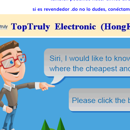
si es revendedor .do no lo dudes, conécta