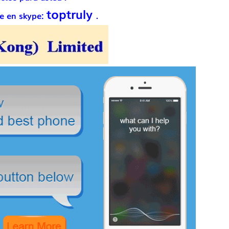
toptruly
me en skype:
.