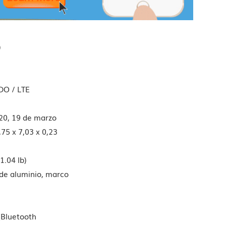
)
DO / LTE
020, 19 de marzo
,75 x 7,03 x 0,23
(1.04 lb)
o de aluminio, marco
 (Bluetooth