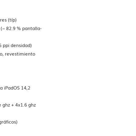
res (típ)
(~ 82.9 % pantalla-
5 ppi densidad)
io, revestimiento
 a iPadOS 14,2
e ghz + 4x1.6 ghz
ráficos)