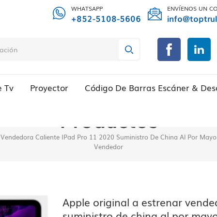
WHATSAPP
ENVÍENOS UN C
+852-5108-5606
info@toptru
e Tv
Proyector
Código De Barras Escáner & Des
Productos
r Vendedora Caliente IPad Pro 11 2020 Suministro De China Al Por May
Vendedor
Apple original a estrenar vende
suministro de china al por may