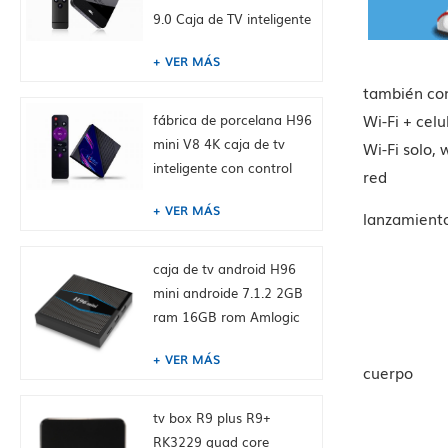
9.0 Caja de TV inteligente
Dual WiFi 2.4 / 5.0g
VER MÁS
BT4.0, 2GB + 16GB,
incorporado Tiktok
también con
Fábrica de China HK
Wi-Fi + cel
fábrica de porcelana H96
suministro
mini V8 4K caja de tv
Wi-Fi solo, 
inteligente con control
red
remoto, android 10.0,
VER MÁS
RK3228A Cuatro núcleos
lanzamient
Cortex-A7, 1GB + 8GB,
integrado TikTok
caja de tv android H96
mini androide 7.1.2 2GB
ram 16GB rom Amlogic
S905W de toptruly
VER MÁS
cuerpo
tv box R9 plus R9+
RK3229 quad core