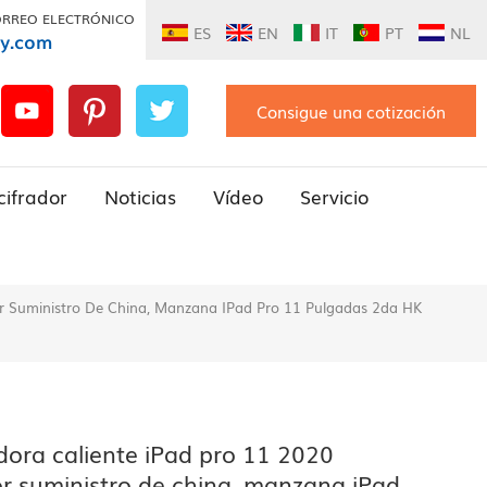
ORREO ELECTRÓNICO
ES
EN
IT
PT
NL
ly.com
Consigue una cotización
cifrador
Noticias
Vídeo
Servicio
or Suministro De China, Manzana IPad Pro 11 Pulgadas 2da HK
dora caliente iPad pro 11 2020
or suministro de china, manzana iPad