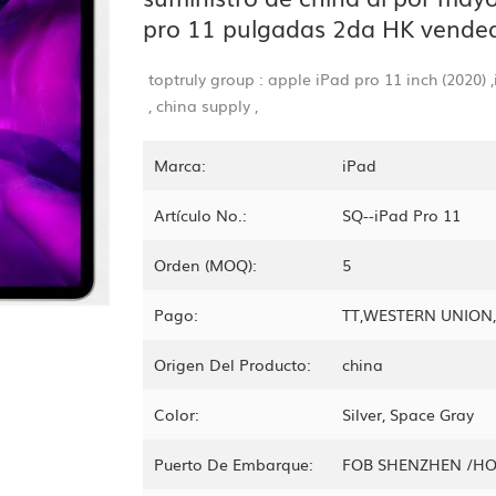
pro 11 pulgadas 2da HK vende
toptruly group : apple iPad pro 11 inch
(2020)
,
china supply ,
Marca:
iPad
Artículo No.:
SQ--iPad Pro 11
Orden (MOQ):
5
Pago:
TT,WESTERN UNIO
Origen Del Producto:
china
Color:
Silver, Space Gray
Puerto De Embarque:
FOB SHENZHEN /H