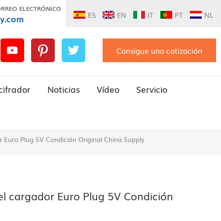
ORREO ELECTRÓNICO
ES
EN
IT
PT
NL
ly.com
Consigue una cotización
cifrador
Noticias
Vídeo
Servicio
 Euro Plug 5V Condición Original China Supply
el cargador Euro Plug 5V Condición