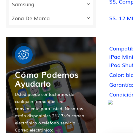
$$. Comp
Samsung
$$. 12 
Zona De Marca
Compatibl
iPad Mini
iPod Shuf
Cómo Podemos
Color: bl
Ayudarlo
Garantía
Condició
Usted puede contactarnos de
cualquier forma que sea
conveniente para usted. Nosotros
están disponibles 24 / 7 vía correo
electrónico o teléfono.servicio
Correo electrónico: