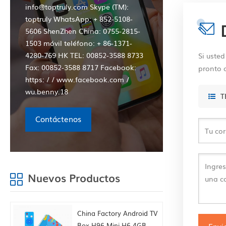
info@toptruly.com Skype (TM):
toptruly WhatsApp: + 852-5108-
5606 ShenZhen China: 0755-2815-
1503 móvil teléfono: + 86-1371-
4280-769 HK TEL: 00852-3588 8733
Si uste
Fax: 00852-3588 8717 Facebook:
pronto
https: / / www.facebook.com /
wu.benny.18
T
Contáctenos
Nuevos Productos
China Factory Android TV
Box H96 Mini H6 4GB