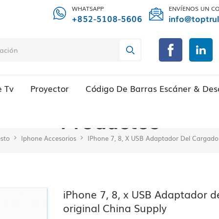
WHATSAPP
ENVÍENOS UN C
+852-5108-5606
info@toptru
e Tv
Proyector
Código De Barras Escáner & Des
Productos
sto
Iphone Accesorios
IPhone 7, 8, X USB Adaptador Del Cargador
iPhone 7, 8, x USB Adaptador d
original China Supply