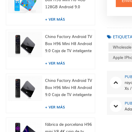
128GB Android 9.0
Allwinner cuádruple 6k
VER MÁS
H265 wifi youtube
Establecer caja superior,
incorporada Tiktok
ETIQUET
China Factory Android TV
Fábrica de China HK
Box H96 Mini H8 Android
Wholesale
suministro
9.0 Caja de TV inteligente
Apple IPh
Dual WiFi 2.4 / 5.0g
VER MÁS
BT4.0, 1GB + 8GB,
incorporado Tiktok
PUB
Fábrica de China HK
China Factory Android TV
ray
suministro
Box H96 Mini H8 Android
Xs 
9.0 Caja de TV inteligente
Dual WiFi 2.4 / 5.0g
PUB
VER MÁS
BT4.0, 2GB + 16GB,
Ada
incorporado Tiktok
Fábrica de China HK
fábrica de porcelana H96
suministro
mini V8 4K caja de tv