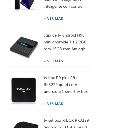
inteligente con control
remoto, android 10.0,
VER MÁS
RK3228A Cuatro núcleos
Cortex-A7, 1GB + 8GB,
integrado TikTok
caja de tv android H96
mini androide 7.1.2 2GB
ram 16GB rom Amlogic
S905W de toptruly
VER MÁS
tv box R9 plus R9+
RK3229 quad core
android 5.1 smart tv box
4K media player
VER MÁS
tv set box R-BOX RK3229
android 5.1 OTA support